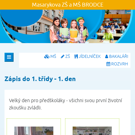
Masarykova ZŠ a MŠ
BRODCE
MŠ
ZŠ
JÍDELNÍČEK
BAKALÁŘI
ROZVRH
Zápis do 1. třídy - 1. den
Velký den pro předškoláky - všichni svou první životní
zkoušku zvládli.