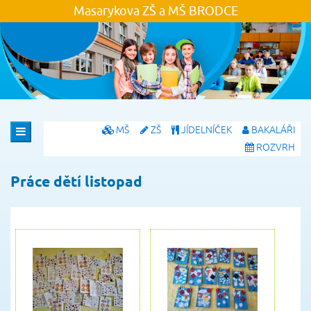
Masarykova ZŠ a MŠ
BRODCE
MŠ
ZŠ
JÍDELNÍČEK
BAKALÁŘI
ROZVRH
Práce dětí listopad