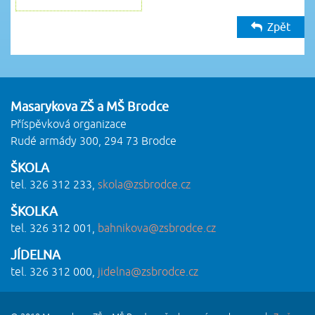
Zpět
Masarykova ZŠ a MŠ Brodce
Příspěvková organizace
Rudé armády 300, 294 73 Brodce
ŠKOLA
tel. 326 312 233,
skola@zsbrodce.cz
ŠKOLKA
tel. 326 312 001,
bahnikova@zsbrodce.cz
JÍDELNA
tel. 326 312 000,
jidelna@zsbrodce.cz