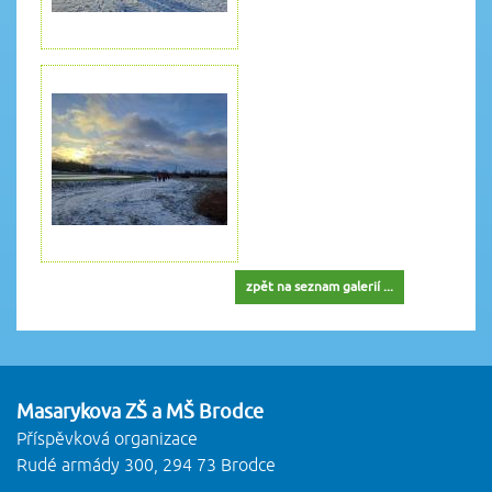
zpět na seznam galerií ...
Masarykova ZŠ a MŠ Brodce
Příspěvková organizace
Rudé armády 300, 294 73 Brodce