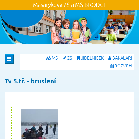
Masarykova ZŠ a MŠ
BRODCE
MŠ
ZŠ
JÍDELNÍČEK
BAKALÁŘI
ROZVRH
Tv 5.tř. - bruslení