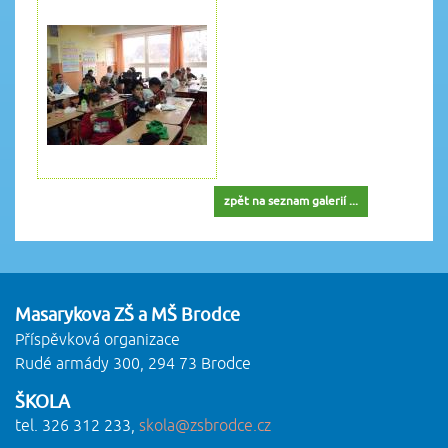
zpět na seznam galerií ...
Masarykova ZŠ a MŠ Brodce
Příspěvková organizace
Rudé armády 300, 294 73 Brodce
ŠKOLA
tel. 326 312 233,
skola@zsbrodce.cz