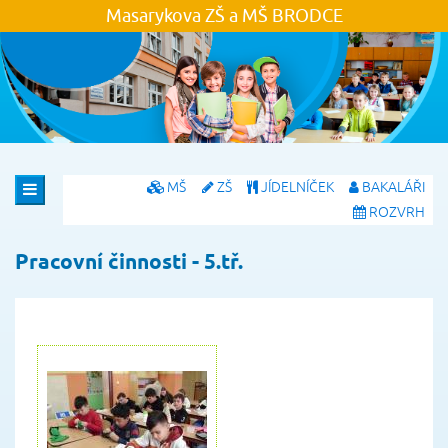
Masarykova ZŠ a MŠ
BRODCE
MŠ
ZŠ
JÍDELNÍČEK
BAKALÁŘI
ROZVRH
Pracovní činnosti - 5.tř.