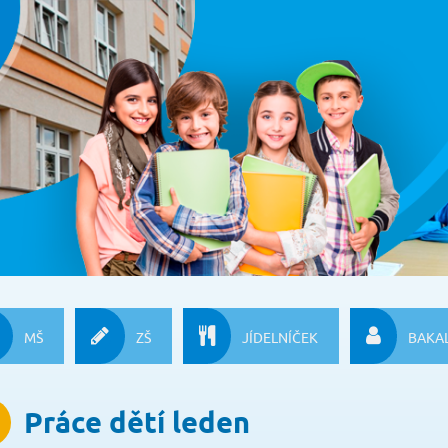
MŠ
ZŠ
JÍDELNÍČEK
BAKAL
Práce dětí leden