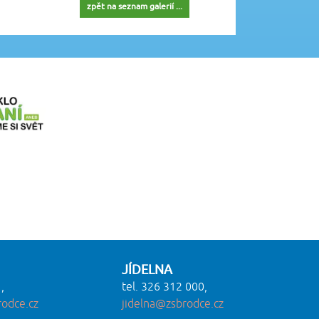
zpět na seznam galerií ...
JÍDELNA
,
tel. 326 312 000,
odce.cz
jidelna@zsbrodce.cz