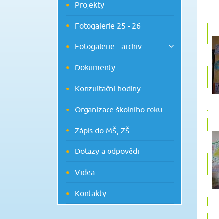
Projekty
Fotogalerie 25 - 26
Fotogalerie - archiv
Dokumenty
Konzultační hodiny
Organizace školního roku
Zápis do MŠ, ZŠ
Dotazy a odpovědi
Videa
Kontakty