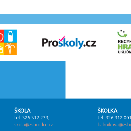
ŠKOLA
ŠKOLKA
tel. 326 312 233,
tel. 326 312 001
skola@zsbrodce.cz
bahnikova@zsbr