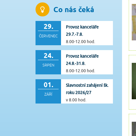
Co nás čeká
29.
Provoz kanceláře
29.7.-7.8.
ČERVENEC
8.00-12.00 hod.
24.
Provoz kanceláře
24.8.-31.8.
SRPEN
8.00-12.00 hod.
01.
Slavnostní zahájení šk.
roku 2026/27
ZÁŘÍ
v 8.00 hod.