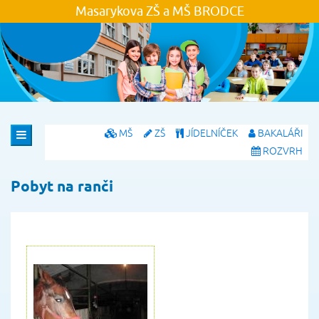
Masarykova ZŠ a MŠ
BRODCE
MŠ
ZŠ
JÍDELNÍČEK
BAKALÁŘI
ROZVRH
Pobyt na ranči