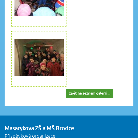
zpět na seznam galerií ...
Masarykova ZŠ a MŠ Brodce
Příspěvková organizace