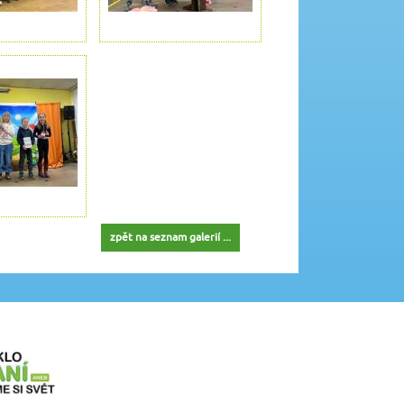
zpět na seznam galerií ...