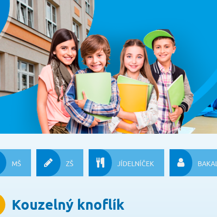
MŠ
ZŠ
JÍDELNÍČEK
BAKAL
Kouzelný knoflík