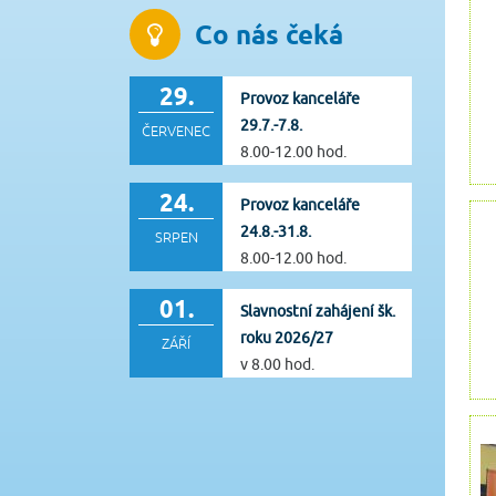
Co nás čeká
29.
Provoz kanceláře
29.7.-7.8.
ČERVENEC
8.00-12.00 hod.
24.
Provoz kanceláře
24.8.-31.8.
SRPEN
8.00-12.00 hod.
01.
Slavnostní zahájení šk.
roku 2026/27
ZÁŘÍ
v 8.00 hod.