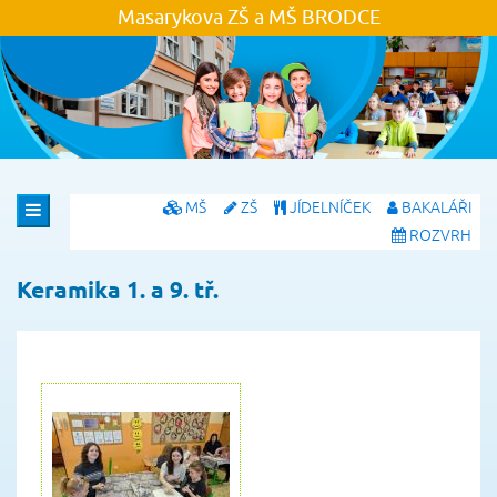
Masarykova ZŠ a MŠ
BRODCE
MŠ
ZŠ
JÍDELNÍČEK
BAKALÁŘI
ROZVRH
Keramika 1. a 9. tř.