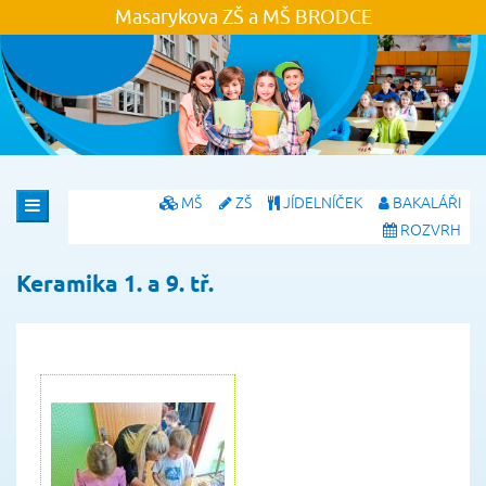
Masarykova ZŠ a MŠ
BRODCE
MŠ
ZŠ
JÍDELNÍČEK
BAKALÁŘI
ROZVRH
Keramika 1. a 9. tř.