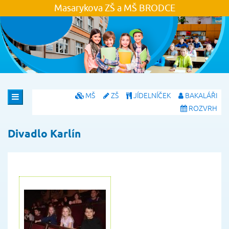
Masarykova ZŠ a MŠ
BRODCE
MŠ
ZŠ
JÍDELNÍČEK
BAKALÁŘI
ROZVRH
Divadlo Karlín