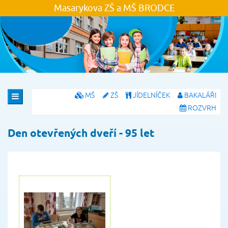
Masarykova ZŠ a MŠ
BRODCE
MŠ
ZŠ
JÍDELNÍČEK
BAKALÁŘI
ROZVRH
Den otevřených dveří - 95 let