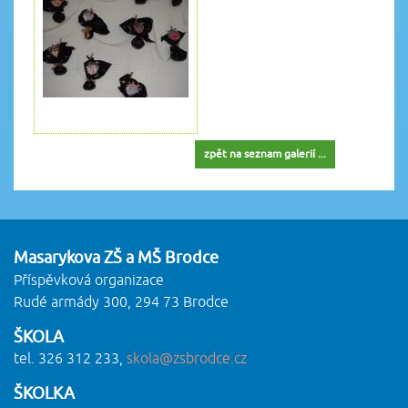
zpět na seznam galerií ...
Masarykova ZŠ a MŠ Brodce
Příspěvková organizace
Rudé armády 300, 294 73 Brodce
ŠKOLA
tel. 326 312 233,
skola@zsbrodce.cz
ŠKOLKA