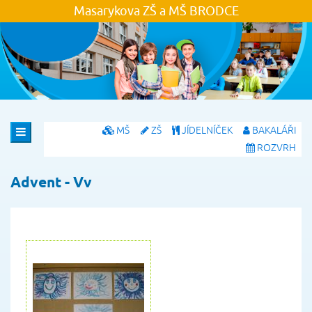
Masarykova ZŠ a MŠ
BRODCE
MŠ
ZŠ
JÍDELNÍČEK
BAKALÁŘI
ROZVRH
Advent - Vv