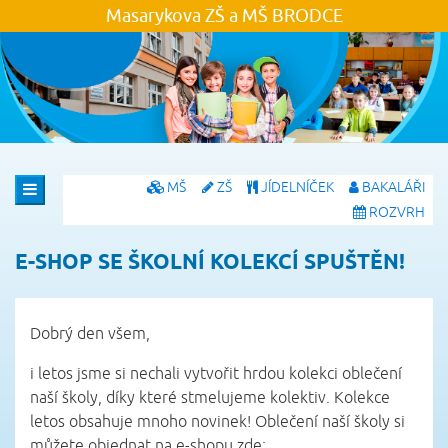
Masarykova ZŠ a MŠ
BRODCE
MŠ
ZŠ
JÍDELNÍČEK
BAKALÁŘI
ROZVRH
E-SHOP SE ŠKOLNÍ KOLEKCÍ SPUŠTĚN!
Dobrý den všem,
i letos jsme si nechali vytvořit hrdou kolekci oblečení
naší školy, díky které stmelujeme kolektiv. Kolekce
letos obsahuje mnoho novinek! Oblečení naší školy si
můžete objednat na e-shopu zde: