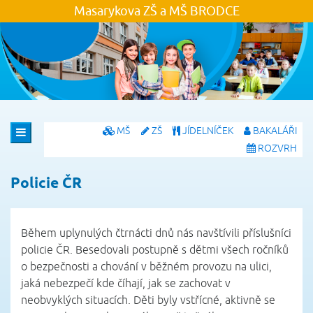
Masarykova ZŠ a MŠ
BRODCE
MŠ
ZŠ
JÍDELNÍČEK
BAKALÁŘI
ROZVRH
Policie ČR
Během uplynulých čtrnácti dnů nás navštívili příslušníci
policie ČR. Besedovali postupně s dětmi všech ročníků
o bezpečnosti a chování v běžném provozu na ulici,
jaká nebezpečí kde číhají, jak se zachovat v
neobvyklých situacích. Děti byly vstřícné, aktivně se